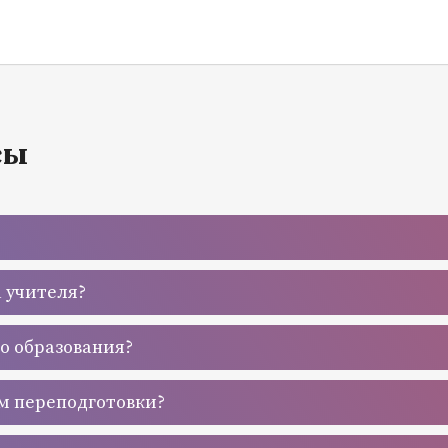
сы
а учителя?
го образования?
м переподготовки?