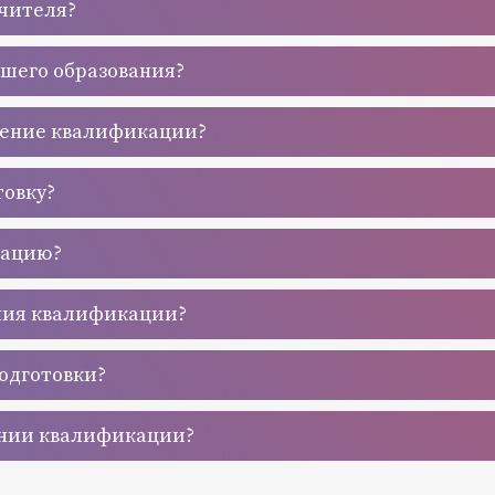
учителя?
сшего образования?
шение квалификации?
товку?
кацию?
ния квалификации?
одготовки?
ении квалификации?