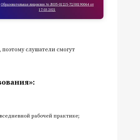
Образовательная лицензия № Л035-01215-72/00190064 от
17.03.2021
, поэтому слушатели смогут
зования»:
овседневной рабочей практике;