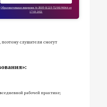
Образовательная лицензия № Л035-01215-72/00190064 от
17.03.2021
, поэтому слушатели смогут
зования»:
овседневной рабочей практике;