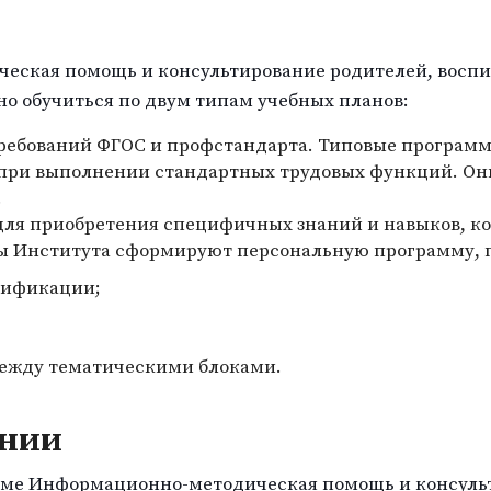
еская помощь и консультирование родителей, восп
о обучиться по двум типам учебных планов:
требований ФГОС и профстандарта. Типовые програм
 при выполнении стандартных трудовых функций. О
.
ля приобретения специфичных знаний и навыков, ко
ы Института сформируют персональную программу, 
лификации;
между тематическими блоками.
ании
ме Информационно-методическая помощь и консульт