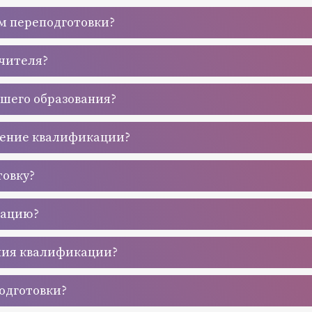
м переподготовки?
учителя?
сшего образования?
шение квалификации?
товку?
кацию?
ния квалификации?
одготовки?