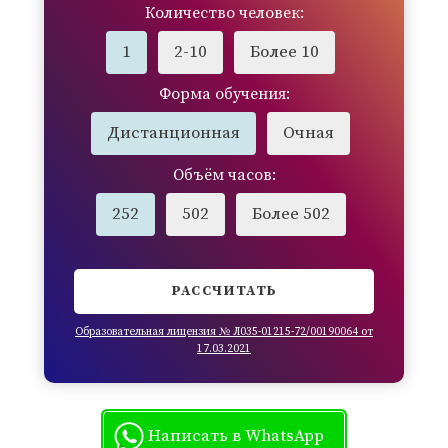
Количество человек:
1
2-10
Более 10
Форма обучения:
Дистанционная
Очная
Объём часов:
252
502
Более 502
РАССЧИТАТЬ
Образовательная лицензия № Л035-01215-72/00190064 от
17.03.2021
Написать в WhatsApp