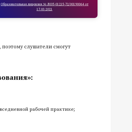
Образовательная лицензия № Л035-01215-72/00190064 от
17.03.2021
, поэтому слушатели смогут
зования»:
овседневной рабочей практике;