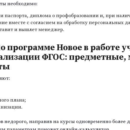
ты необходимо:
и паспорта, диплома о профобразовании и, при нали
ние вместе с согласием на обработку персональных д
ставит и вышлет менеджер.
о программе Новое в работе 
еализации ФГОС: предметные,
ты
яют:
ого плана;
анизации.
в недорого, направив на курсы одновременно более д
ым параметрам поможет онлайн-калькулятор.