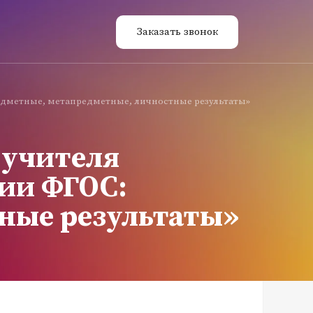
Заказать звонок
редметные, метапредметные, личностные результаты»
 учителя
ции ФГОС:
ные результаты»