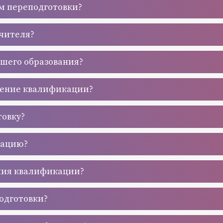
м переподготовки?
учителя?
сшего образования?
шение квалификации?
товку?
кацию?
ния квалификации?
одготовки?