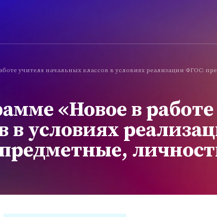
аботе учителя начальных классов в условиях реализации ФГОС: п
амме «Новое в работе
в в условиях реализа
предметные, личност