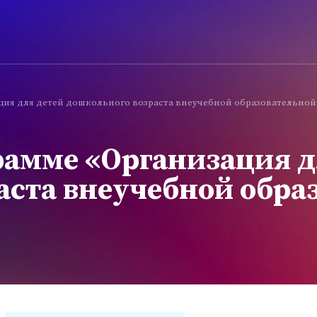
ия для детей дошкольного возраста внеучебной образовательной
рамме «Организация д
аста внеучебной обра