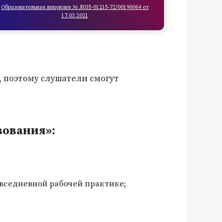
Образовательная лицензия № Л035-01215-72/00190064 от
17.03.2021
, поэтому слушатели смогут
зования»:
овседневной рабочей практике;