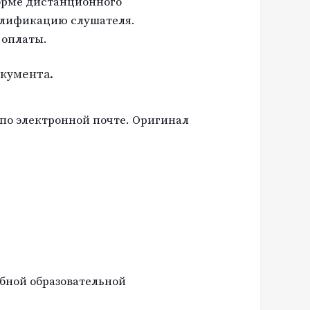
форме дистанционного
валификацию слушателя.
 оплаты.
окумента.
по электронной почте. Оригинал
ебной образовательной