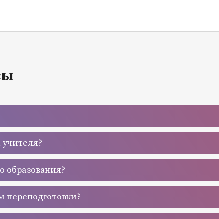
сы
а учителя?
го образования?
м переподготовки?