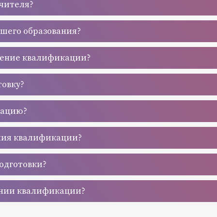
учителя?
сшего образования?
шение квалификации?
товку?
кацию?
ния квалификации?
одготовки?
ении квалификации?