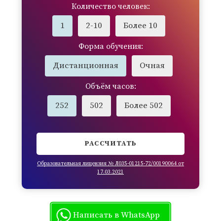
Количество человек:
1
2-10
Более 10
Форма обучения:
Дистанционная
Очная
Объём часов:
252
502
Более 502
РАССЧИТАТЬ
Образовательная лицензия № Л035-01215-72/00190064 от
17.03.2021
Написать в WhatsApp