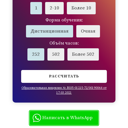
1
2-10
Более 10
Форма обучения:
Дистанционная
Очная
Объём часов:
252
502
Более 502
РАССЧИТАТЬ
Образовательная лицензия № Л035-01215-72/00190064 от
17.03.2021
Написать в WhatsApp