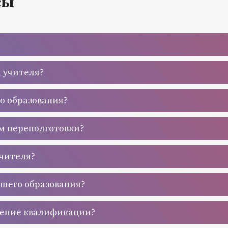
сы
а учителя?
го образования?
м переподготовки?
учителя?
сшего образования?
шение квалификации?