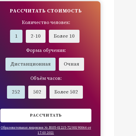
РАССЧИТАТЬ СТОИМОСТЬ
Количество человек:
1
2-10
Более 10
Форма обучения:
Дистанционная
Очная
Объём часов:
252
502
Более 502
РАССЧИТАТЬ
Образовательная лицензия № Л035-01215-72/00190064 от
17.03.2021