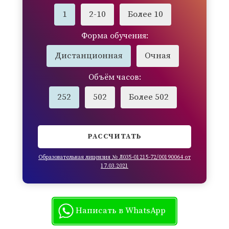
1
2-10
Более 10
Форма обучения:
Дистанционная
Очная
Объём часов:
252
502
Более 502
РАССЧИТАТЬ
Образовательная лицензия № Л035-01215-72/00190064 от
17.03.2021
Написать в WhatsApp