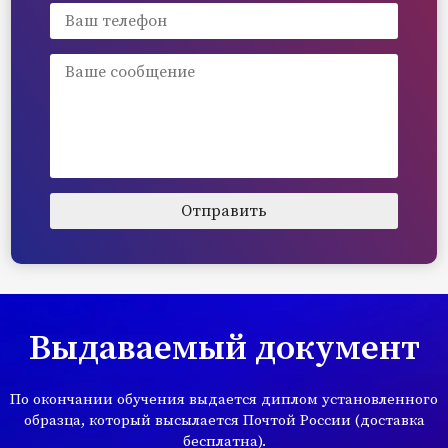
Выдаваемый документ
По окончании обучения выдается диплом установленного
образца, который высылается Почтой России (доставка
бесплатна).