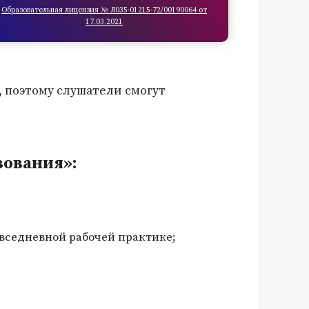
Образовательная лицензия № Л035-01215-72/00190064 от
17.03.2021
, поэтому слушатели смогут
зования»:
овседневной рабочей практике;