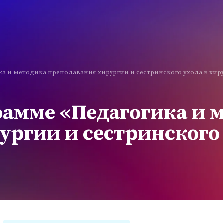
а и методика преподавания хирургии и сестринского ухода в хир
рамме «Педагогика и 
ургии и сестринского 