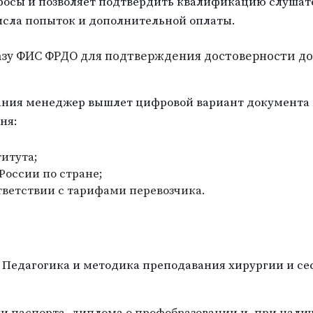
просы и позволяет подтвердить квалификацию слушат
исла попыток и дополнительной оплаты.
базу ФИС ФРДО для подтверждения достоверности д
ания менеджер вышлет цифровой вариант документа 
ня:
итута;
оссии по стране;
тветствии с тарифами перевозчика.
 Педагогика и методика преподавания хирургии и се
и паспорта, диплома о профобразовании и, при нали