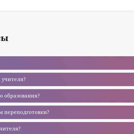
сы
а учителя?
го образования?
м переподготовки?
учителя?