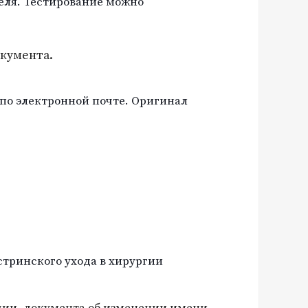
еля. Тестирование можно
окумента.
по электронной почте. Оригинал
стринского ухода в хирургии
чии, документа об изменении имени.