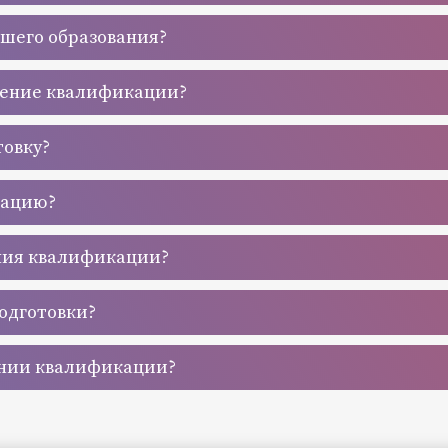
сшего образования?
шение квалификации?
товку?
кацию?
ния квалификации?
одготовки?
ении квалификации?