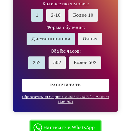
Количество человек:
1
2-10
Более 10
Форма обучения:
Дистанционная
Очная
Объём часов:
252
502
Более 502
РАССЧИТАТЬ
Образовательная лицензия № Л035-01215-72/00190064 от
17.03.2021
Написать в WhatsApp