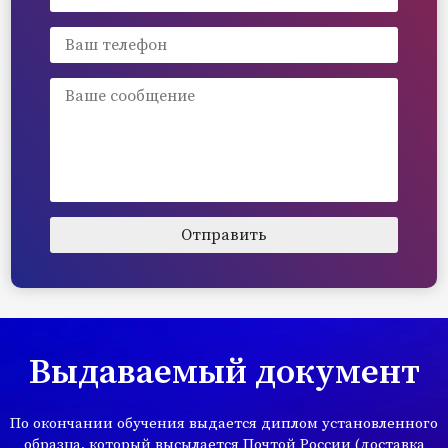
Выдаваемый документ
По окончании обучения выдается диплом установленного
образца, который высылается Почтой России (доставка