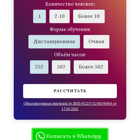
Количество человек:
1
2-10
Более 10
Форма обучения:
Дистанционная
Очная
Объём часов:
252
502
Более 502
РАССЧИТАТЬ
Образовательная лицензия № Л035-01215-72/00190064 от
17.03.2021
Написать в WhatsApp