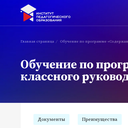
Главная страница
/
Обучение по программе «Содержан
Обучение по прог
классного руково
Документы
Преимущества