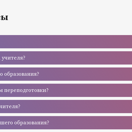
сы
а учителя?
го образования?
м переподготовки?
учителя?
сшего образования?