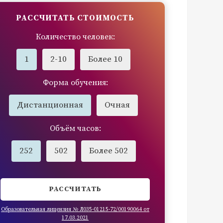
РАССЧИТАТЬ СТОИМОСТЬ
Количество человек:
1
2-10
Более 10
Форма обучения:
Дистанционная
Очная
Объём часов:
252
502
Более 502
РАССЧИТАТЬ
Образовательная лицензия № Л035-01215-72/00190064 от
17.03.2021