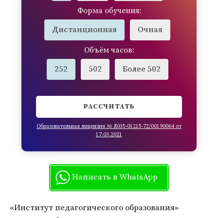
Форма обучения:
Дистанционная
Очная
Объём часов:
252
502
Более 502
РАССЧИТАТЬ
Образовательная лицензия № Л035-01215-72/00190064 от
17.03.2021
Написать в WhatsApp
«Институт педагогического образования»