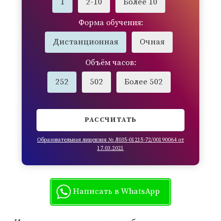
1
2-10
Более 10
Форма обучения:
Дистанционная
Очная
Объём часов:
252
502
Более 502
РАССЧИТАТЬ
Образовательная лицензия № Л035-01215-72/00190064 от
17.03.2021
Написать в WhatsApp