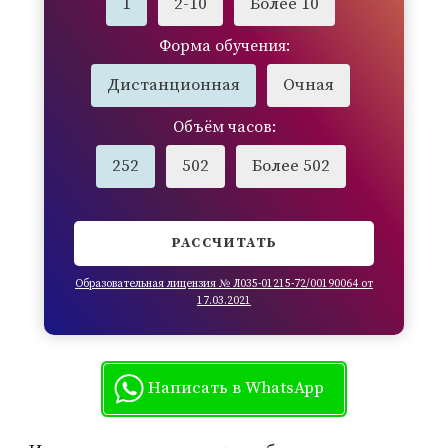
1
2-10
Более 10
Форма обучения:
Дистанционная
Очная
Объём часов:
252
502
Более 502
РАССЧИТАТЬ
Образовательная лицензия № Л035-01215-72/00190064 от
17.03.2021
Написать в WhatsApp